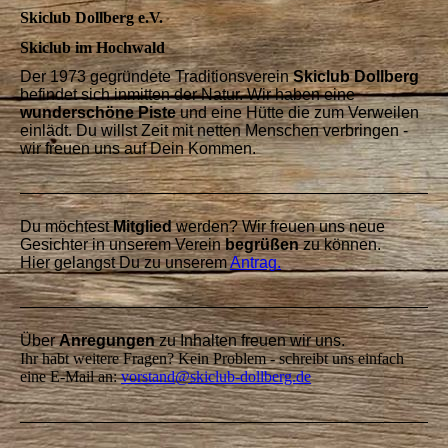
Skiclub Dollberg e.V.
Skiclub im Hochwald
Der 1973 gegründete Traditionsverein
Skiclub Dollberg
befindet sich inmitten der Natur. Wir haben eine
wunderschöne Piste
und eine Hütte die zum Verweilen
einlädt. Du willst Zeit mit netten Menschen verbringen -
wir freuen uns auf Dein Kommen.
Du möchtest
Mitglied
werden? Wir freuen uns neue
Gesichter in unserem Verein
begrüßen
zu können.
Hier gelangst Du zu unserem
Antrag.
Über
Anregungen
zu Inhalten freuen wir uns.
Ihr habt weitere Fragen? Kein Problem - schreibt uns einfach
eine E-Mail an:
vorstand@skiclub-dollberg.de