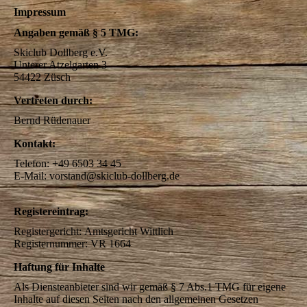
Impressum
Angaben gemäß § 5 TMG:
Skiclub Dollberg e.V.
Unterer Atzelgarten 3
54422 Züsch
Vertreten durch:
Bernd Rüdenauer
Kontakt:
Telefon: +49 6503 34 45
E-Mail: vorstand@skiclub-dollberg.de
Registereintrag:
Registergericht: Amtsgericht Wittlich
Registernummer: VR 1664
Haftung für Inhalte
Als Diensteanbieter sind wir gemäß § 7 Abs.1 TMG für eigene
Inhalte auf diesen Seiten nach den allgemeinen Gesetzen