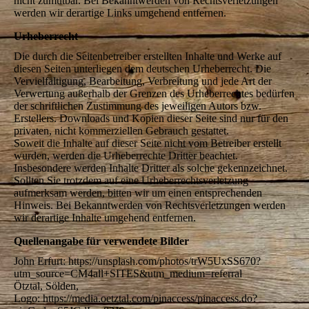
nicht zumutbar. Bei Bekanntwerden von Rechtsverletzungen
werden wir derartige Links umgehend entfernen.
Urheberrecht
Die durch die Seitenbetreiber erstellten Inhalte und Werke auf
diesen Seiten unterliegen dem deutschen Urheberrecht. Die
Vervielfältigung, Bearbeitung, Verbreitung und jede Art der
Verwertung außerhalb der Grenzen des Urheberrechtes bedürfen
der schriftlichen Zustimmung des jeweiligen Autors bzw.
Erstellers. Downloads und Kopien dieser Seite sind nur für den
privaten, nicht kommerziellen Gebrauch gestattet.
Soweit die Inhalte auf dieser Seite nicht vom Betreiber erstellt
wurden, werden die Urheberrechte Dritter beachtet.
Insbesondere werden Inhalte Dritter als solche gekennzeichnet.
Sollten Sie trotzdem auf eine Urheberrechtsverletzung
aufmerksam werden, bitten wir um einen entsprechenden
Hinweis. Bei Bekanntwerden von Rechtsverletzungen werden
wir derartige Inhalte umgehend entfernen.
Quellenangabe für verwendete Bilder
John Erfurt: https://unsplash.com/photos/trW5UxSS670?
utm_source=CM4all+SITES&utm_medium=referral
Ötztal, Sölden,
Logo: https://media.oetztal.com/pinaccess/pinaccess.do?