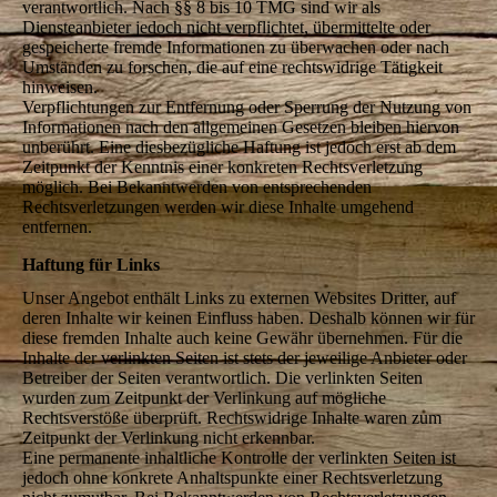
verantwortlich. Nach §§ 8 bis 10 TMG sind wir als
Diensteanbieter jedoch nicht verpflichtet, übermittelte oder
gespeicherte fremde Informationen zu überwachen oder nach
Umständen zu forschen, die auf eine rechtswidrige Tätigkeit
hinweisen.
Verpflichtungen zur Entfernung oder Sperrung der Nutzung von
Informationen nach den allgemeinen Gesetzen bleiben hiervon
unberührt. Eine diesbezügliche Haftung ist jedoch erst ab dem
Zeitpunkt der Kenntnis einer konkreten Rechtsverletzung
möglich. Bei Bekanntwerden von entsprechenden
Rechtsverletzungen werden wir diese Inhalte umgehend
entfernen.
Haftung für Links
Unser Angebot enthält Links zu externen Websites Dritter, auf
deren Inhalte wir keinen Einfluss haben. Deshalb können wir für
diese fremden Inhalte auch keine Gewähr übernehmen. Für die
Inhalte der verlinkten Seiten ist stets der jeweilige Anbieter oder
Betreiber der Seiten verantwortlich. Die verlinkten Seiten
wurden zum Zeitpunkt der Verlinkung auf mögliche
Rechtsverstöße überprüft. Rechtswidrige Inhalte waren zum
Zeitpunkt der Verlinkung nicht erkennbar.
Eine permanente inhaltliche Kontrolle der verlinkten Seiten ist
jedoch ohne konkrete Anhaltspunkte einer Rechtsverletzung