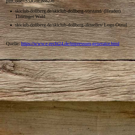
pinCode=S5JGdLze82J6
skiclub-dollberg.de/skiclub-dollberg-vorstand/ (Header)
Thüringer Wald
skiclub-dollberg.de/skiclub-dollberg-aktuelles/ Logo Ötztal
Quelle:
https://www.e-recht24.de/impressum-generator.html